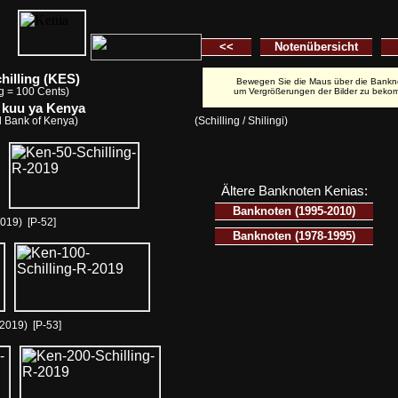
<<
Notenübersicht
hilling (KES)
Bewegen Sie die Maus über die Bankn
ng = 100 Cents)
um Vergrößerungen der Bilder zu beko
 kuu ya Kenya
l Bank of Kenya)
(Schilling / Shilingi)
Ältere Banknoten Kenias:
Banknoten (1995-2010)
2019) [P-52]
Banknoten (1978-1995)
(2019) [P-53]