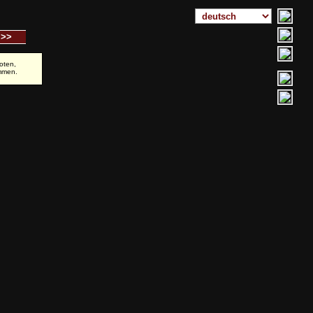
>>
oten,
mmen.