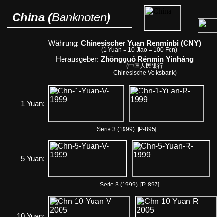
China (
Banknoten
)
Währung:
Chinesischer Yuan Renminbi (CNY)
(1 Yuan = 10 Jiao = 100 Fen)
Herausgeber:
Zhōngguó Rénmín Yínháng
(中国人民银行
Chinesische Volksbank)
1 Yuan:
Serie 3 (1999) [P-895]
5 Yuan:
Serie 3 (1999) [P-897]
10 Yuan: