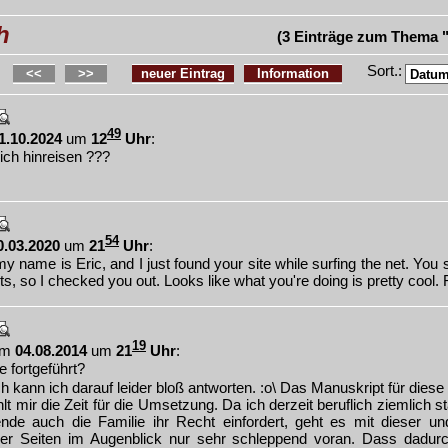
h
(3 Einträge zum Thema 
Sort.:
<<
>>
neuer Eintrag
Information
49
1.10.2024
um
12
Uhr
:
ich hinreisen ???
54
0.03.2020
um
21
Uhr
:
my name is Eric, and I just found your site while surfing the net. You
ts, so I checked you out. Looks like what you're doing is pretty cool.
19
am
04.08.2014
um
21
Uhr
:
e fortgeführt?
h kann ich darauf leider bloß antworten. :o\ Das Manuskript für diese 
fehlt mir die Zeit für die Umsetzung. Da ich derzeit beruflich ziemlich 
e auch die Familie ihr Recht einfordert, geht es mit dieser und
cher Seiten im Augenblick nur sehr schleppend voran. Dass dadur