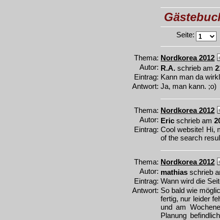
Gästebuc
Seite:
Thema:
Nordkorea 2012
Autor:
R.A.
schrieb am
2
Eintrag:
Kann man da wirkl
Antwort:
Ja, man kann. ;o)
Thema:
Nordkorea 2012
Autor:
Eric
schrieb am
2
Eintrag:
Cool website! Hi, 
of the search resul
Thema:
Nordkorea 2012
Autor:
mathias
schrieb 
Eintrag:
Wann wird die Seit
Antwort:
So bald wie möglic
fertig, nur leider 
und am Wochenend
Planung befindli