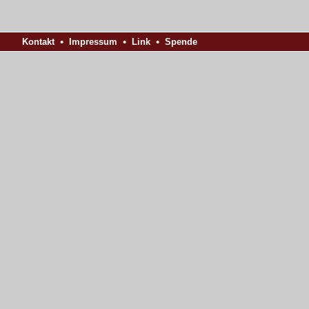
•
•
•
Kontakt
Impressum
Link
S
p
e
n
d
e