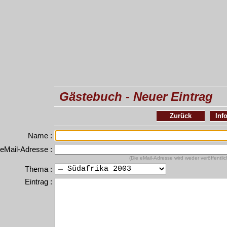
Gästebuch - Neuer Eintrag
Zurück
Inf
Name :
eMail-Adresse :
(Die eMail-Adresse wird weder veröffentli
Thema :
Eintrag :