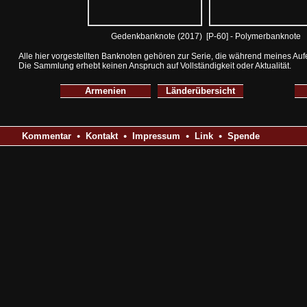
Gedenkbanknote (2017) [P-60] - Polymerbanknote
Alle hier vorgestellten Banknoten gehören zur Serie, die während meines Auf
Die Sammlung erhebt keinen Anspruch auf Vollständigkeit oder Aktualität.
Armenien
Länderübersicht
•
•
•
•
Kommentar
Kontakt
Impressum
Link
S
p
e
n
d
e